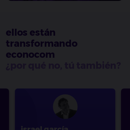
ellos están
transformando
econocom
¿por qué no, tú también?