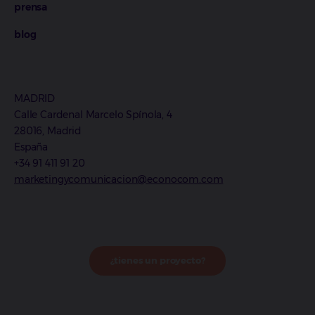
prensa
blog
MADRID
Calle Cardenal Marcelo Spínola, 4
28016, Madrid
España
+34 91 411 91 20
marketingycomunicacion@econocom.com
¿tienes un proyecto?