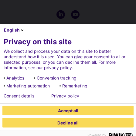
English
Privacy on this site
We collect and process your data on this site to better
understand how it is used. You can give your consent to all or
selected purposes, or you can decline them all. For more
information, see our privacy policy.
Analytics
Conversion tracking
Marketing automation
Remarketing
créditos
información legal
Consent details
Privacy policy
Cookies parameters
aviso legal, política de
privacidad y protección de
Accept all
datos
Decline all
2026 ECONOCOM
Powered by