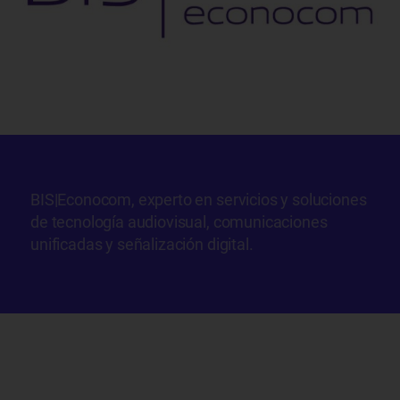
BIS|Econocom, experto en servicios y soluciones
de tecnología audiovisual, comunicaciones
unificadas y señalización digital.