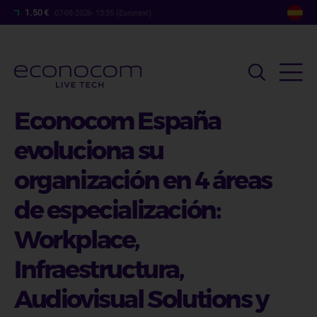
Pasar
1.50 €
07-08-2026- 13:35 (Euronext)
al
contenido
principal
Econocom España
evoluciona su
organización en 4 áreas
de especialización:
Workplace,
Infraestructura,
Audiovisual Solutions y