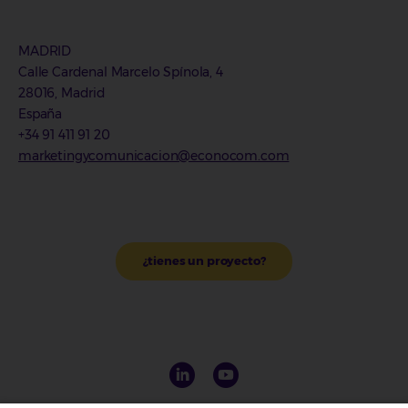
MADRID
Calle Cardenal Marcelo Spínola, 4
28016, Madrid
España
+34 91 411 91 20
marketingycomunicacion@econocom.com
¿tienes un proyecto?