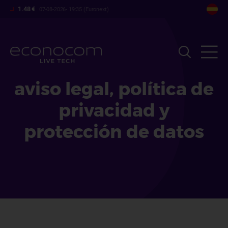
Pasar
1.48 €
07-08-2026- 19:35 (Euronext)
al
contenido
principal
aviso legal, política de
privacidad y
protección de datos