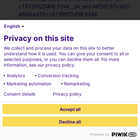
c18139922498.9344, _pk_ses.bef30195-c661-
469d-a425-c18139922498.9344 .
Propósito: Información sobre visitas.
English
Cookies de Terceros
Privacy on this site
Econocom puede utilizar servicios de terceros que
We collect and process your data on this site to better
understand how it is used. You can give your consent to all or
instalan sus propias cookies o tecnologías de
selected purposes, or you can decline them all. For more
information, see our privacy policy.
seguimiento (Google, Meta, LinkedIn, HubSpot o
Cloudflare) para finalidades de publicidad o de
Analytics
Conversion tracking
interacción con redes sociales. Econocom no
Marketing automation
Remarketing
dispone de acceso a la información que recopilan
Consent details
Privacy policy
directamente los terceros a través de sus propias
cookies.
Accept all
Puede consultar sus respectivas políticas de cookies
Decline all
para obtener información detallada sobre sus
Powered by
tratamientos, periodos de conservación y posibles