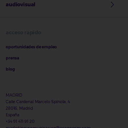
audiovisual
acceso rapido
oportunidades de empleo
prensa
blog
MADRID
Calle Cardenal Marcelo Spínola, 4
28016, Madrid
España
+34 91 411 91 20
marketingycomunicacion@econocom.com