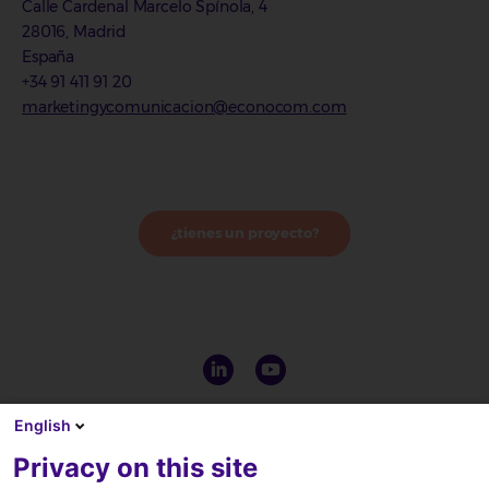
Calle Cardenal Marcelo Spínola, 4
28016, Madrid
España
+34 91 411 91 20
marketingycomunicacion@econocom.com
¿tienes un proyecto?
English
Privacy on this site