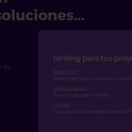
oluciones...
renting para tus pro
o de
Renting
360°
Renting tecnológico, industrial y energ
Sale&Leaseback
Para una liquidez inmediata
Channel
Financiación de las ventas de los soci