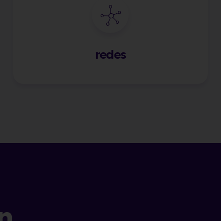
redes
n