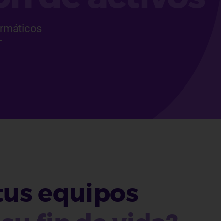
ormáticos
r
tus equipos