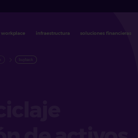
workplace
infraestructura
soluciones financieras
a
buyback
ciclaje
ión de activos