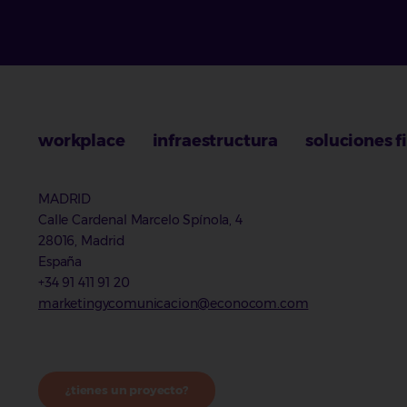
workplace
infraestructura
soluciones f
MADRID
Calle Cardenal Marcelo Spínola, 4
28016, Madrid
España
+34 91 411 91 20
marketingycomunicacion@econocom.com
¿tienes un proyecto?