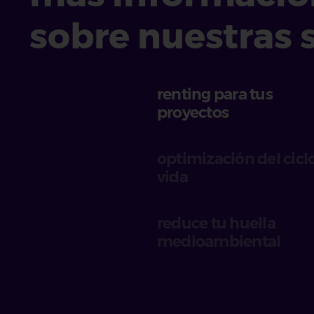
sobre nuestras s
renting para tus
proyectos
optimización del cicl
vida
reduce tu huella
medioambiental