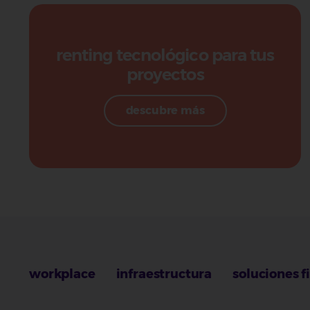
renting tecnológico para tus
proyectos
descubre más
workplace
infraestructura
soluciones f