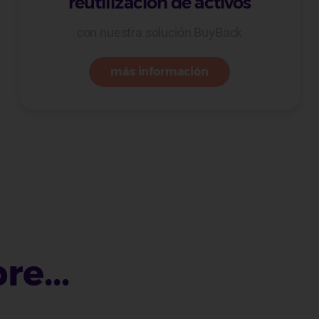
reutilización de activos
con nuestra solución BuyBack
más información
e...