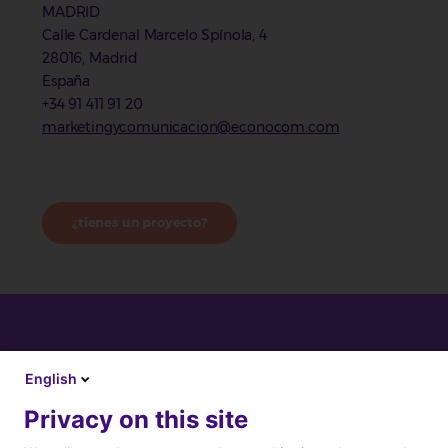
MADRID
Calle Cardenal Marcelo Spínola, 4
28016, Madrid
España
+34 91 411 91 20
marketingycomunicacion@econocom.com
¿tienes un proyecto?
English
Privacy on this site