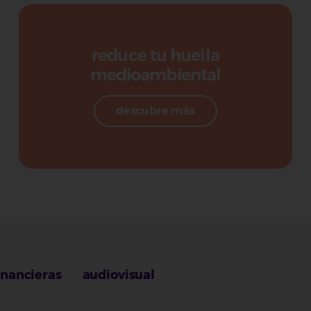
reduce tu huella
medioambiental
descubre más
inancieras
audiovisual