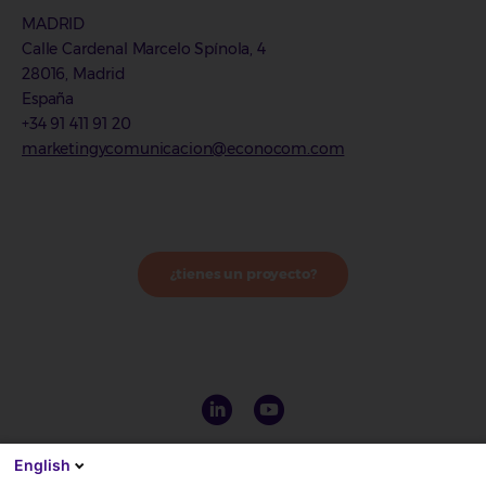
MADRID
Calle Cardenal Marcelo Spínola, 4
28016, Madrid
España
+34 91 411 91 20
marketingycomunicacion@econocom.com
¿tienes un proyecto?
English